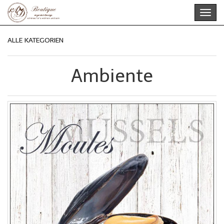
Skip
Toggl
to
navig
main
content
ALLE KATEGORIEN
Ambiente