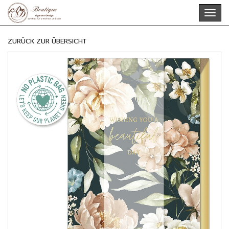
Skip
Toggl
to
navig
main
content
ZURÜCK ZUR ÜBERSICHT