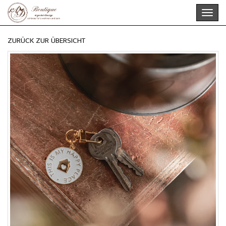
Skip
Toggl
to
navig
main
content
ZURÜCK ZUR ÜBERSICHT