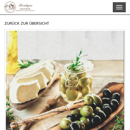
Skip
Toggl
to
navig
main
content
ZURÜCK ZUR ÜBERSICHT