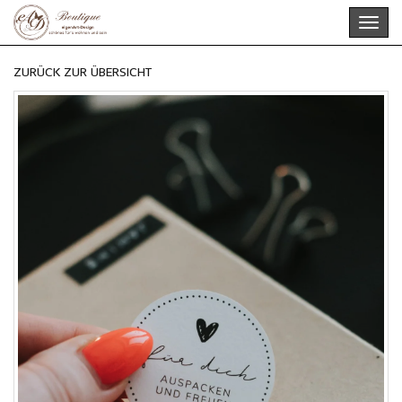
Skip
Toggl
to
navig
main
content
ZURÜCK ZUR ÜBERSICHT