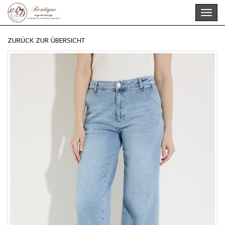
Skip
Toggl
to
navig
main
content
ZURÜCK ZUR ÜBERSICHT