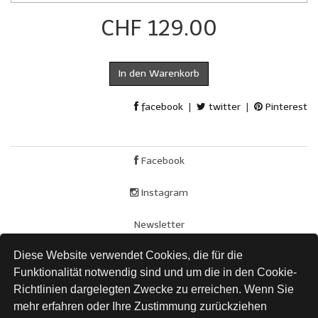
CHF 129.00
In den Warenkorb
facebook
|
twitter
|
Pinterest
Facebook
Instagram
Newsletter
Diese Website verwendet Cookies, die für die
AGB
Funktionalität notwendig sind und um die in den Cookie-
Impressum
Richtlinien dargelegten Zwecke zu erreichen. Wenn Sie
mehr erfahren oder Ihre Zustimmung zurückziehen