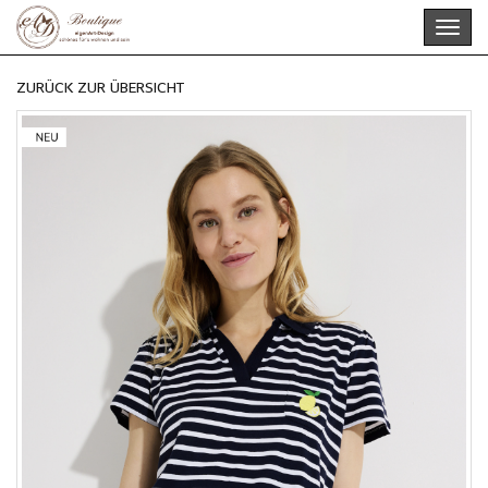
Skip
Toggl
to
navig
main
content
ZURÜCK ZUR ÜBERSICHT