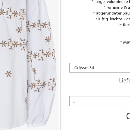
* lange, voluminös
* feminine Kr
* abgerundeter Saum
* luftig-leichte Co
* Rüc
* Mat
Lief