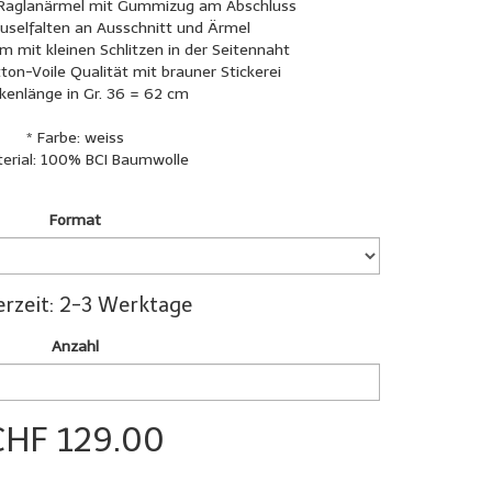
e Raglanärmel mit Gummizug am Abschluss
äuselfalten an Ausschnitt und Ärmel
 mit kleinen Schlitzen in der Seitennaht
tton-Voile Qualität mit brauner Stickerei
kenlänge in Gr. 36 = 62 cm
* Farbe: weiss
erial: 100% BCI Baumwolle
Format
erzeit: 2-3 Werktage
Anzahl
CHF 129.00