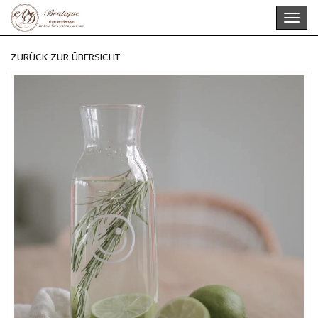
Skip
Toggl
to
navig
main
content
ZURÜCK ZUR ÜBERSICHT