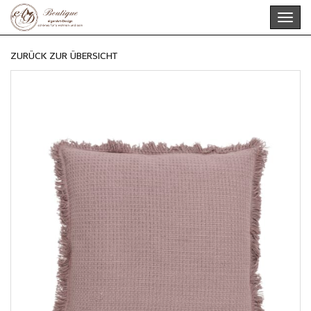
Skip
Toggl
to
navig
main
content
ZURÜCK ZUR ÜBERSICHT