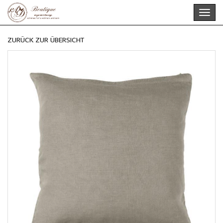
Skip
Toggl
to
navig
main
content
ZURÜCK ZUR ÜBERSICHT